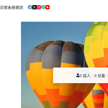
跳
日常系統資訊
至
主
要
內
容
0 成人
0 兒童