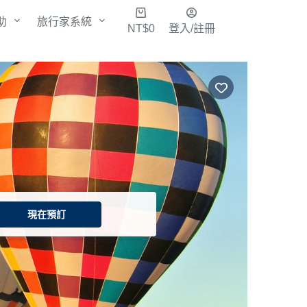
購
助
旅行家系統
NT$
0
登入/註冊
物
車
現在預訂