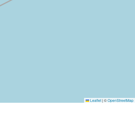
Leaflet
|
©
OpenStreetMap