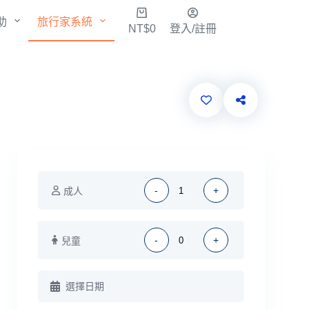
購
助
旅行家系統
NT$
0
登入/註冊
物
車
-
+
成人
-
+
兒童