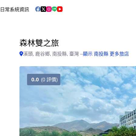
跳
日常系統資訊
至
主
要
內
容
森林雙之旅
溪頭, 鹿谷鄉, 南投縣, 臺灣 –
顯示 南投縣 更多旅店
0.0
(0 評價)