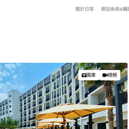
關於日常
網站系統&輔
圖庫
視頻