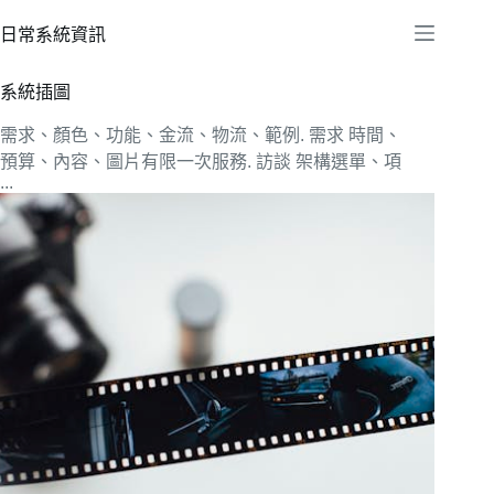
跳
日常系統資訊
至
主
系統插圖
要
內
需求、顏色、功能、金流、物流、範例. 需求 時間、
容
預算、內容、圖片有限一次服務. 訪談 架構選單、項
...