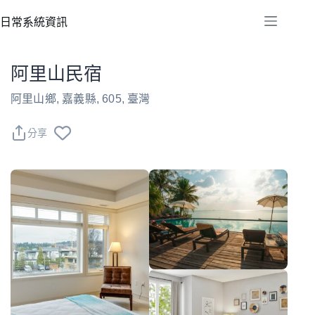
跳
日常系統資訊
至
主
要
阿里山民宿
內
容
阿里山鄉, 嘉義縣, 605, 臺灣
分享