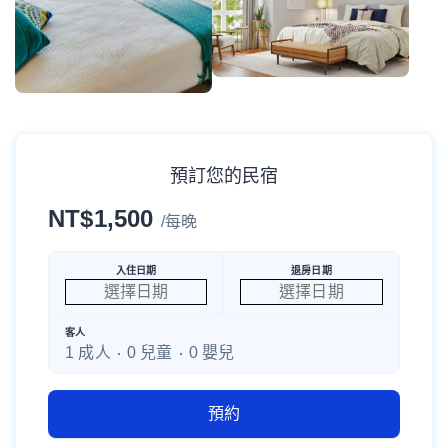
預訂您的民宿
NT$
1,500
/每晚
入住日期
退房日期
客人
1 成人
0 兒童
0 嬰兒
預約